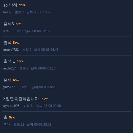
sp 당첨
hot69
조회:1
날짜:08-08 10:25
출석3
샤프
조회:9
날짜:08-08 08:16
출석
green4722
조회:2
날짜:08-08 06:46
출석 1
asd7017
조회:7
날짜:08-08 03:18
출석
yato777
조회:10
날짜:08-08 00:28
3일연속출첵입니다.
syhun1995
조회:21
날짜:08-08 00:09
출
루다
조회:19
날짜:08-07 23:39