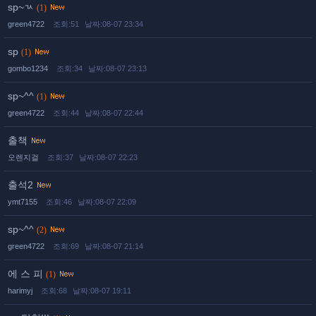
sp~ㄳ
(1)
green4722
조회:51
날짜:08-07 23:34
sp
(1)
gombo1234
조회:34
날짜:08-07 23:13
sp~^^
(1)
green4722
조회:44
날짜:08-07 22:44
출책
오렌지걸
조회:37
날짜:08-07 22:23
출석2
ymt7155
조회:46
날짜:08-07 22:09
sp~^^
(2)
green4722
조회:69
날짜:08-07 21:14
에 스 피
(1)
harimyj
조회:68
날짜:08-07 19:11