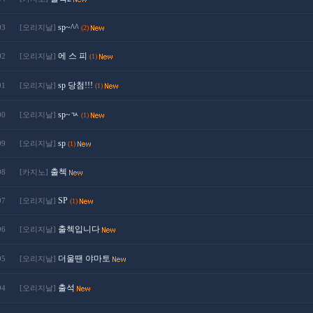
sp~^^
03
[오리지날]
(2)
에 스 피
02
[오리지날]
(1)
sp 당첨!!!
01
[오리지날]
(1)
sp~ㄳ
00
[오리지날]
(1)
sp
99
[오리지날]
(1)
출첵
98
[카지노]
SP
97
[오리지날]
(1)
출첵입니다
96
[오리지날]
더울땐 야마토
95
[오리지날]
출석
94
[오리지날]