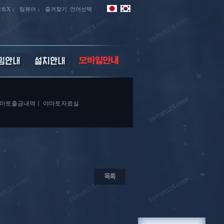
트X ↓
팀뷰어 ↓
즐겨찾기
언어선택
마토출금내역
ㅣ
야마토자료실