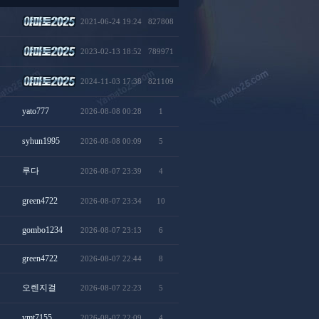
2021-06-24 19:24
827808
2023-02-13 18:52
789971
2024-11-03 17:38
821109
yato777
2026-08-08 00:28
1
syhun1995
2026-08-08 00:09
5
루다
2026-08-07 23:39
4
green4722
2026-08-07 23:34
10
gombo1234
2026-08-07 23:13
6
green4722
2026-08-07 22:44
8
오렌지걸
2026-08-07 22:23
5
ymt7155
2026-08-07 22:09
4