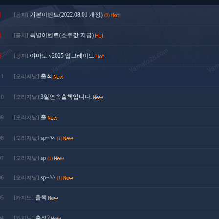
지
기본이벤트(2022.08.01 개정)
[공지]
(9)
지
특별이벤트(소주값 지급)
[공지]
지
야마토 v2025 업그레이드
[공지]
출석
11
[오리지날]
3일연속출첵입니다.
10
[오리지날]
출
09
[오리지날]
sp~ㄳ
08
[오리지날]
(1)
sp
07
[오리지날]
(1)
sp~^^
06
[오리지날]
(1)
출책
05
[카지노]
출석2
04
[카지노]