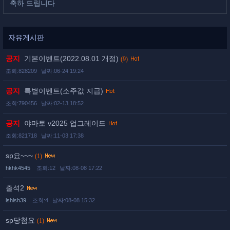
축하 드립니다
자유게시판
공지
기본이벤트(2022.08.01 개정)
(9)
조회:828209
날짜:06-24 19:24
공지
특별이벤트(소주값 지급)
조회:790456
날짜:02-13 18:52
공지
야마토 v2025 업그레이드
조회:821718
날짜:11-03 17:38
sp요~~~
(1)
hkhk4545
조회:12
날짜:08-08 17:22
출석2
lshlsh39
조회:4
날짜:08-08 15:32
sp당첨요
(1)