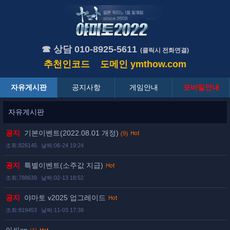
☎ 상담 010-8925-5611
(클릭시 전화연결)
추천인코드
도메인
ymthow.com
자유게시판
공지사항
게임안내
모바일안내
자유게시판
공지
기본이벤트(2022.08.01 개정)
(9)
조회:826145
날짜:06-24 19:24
공지
특별이벤트(소주값 지급)
조회:788639
날짜:02-13 18:52
공지
야마토 v2025 업그레이드
조회:819453
날짜:11-03 17:38