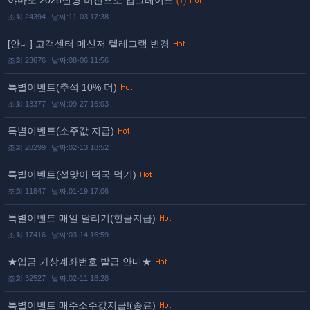
야마토 2025년형 버전으로 업그레이드
(1)
조회:24394
날짜:11-03 17:38
[안내] 고객센터 메신저 텔레그램 변경
조회:23676
날짜:08-06 11:56
특별이벤트(추석 10% 더)
조회:13377
날짜:09-27 16:03
특별이벤트(소주값 지급)
조회:28299
날짜:02-13 18:52
특별이벤트(설맞이 떡국 먹기)
조회:11847
날짜:01-19 17:06
특별이벤트 매일 달리기(현금지급)
조회:17416
날짜:03-14 16:59
★입금 가상계좌번호 발급 안내★
조회:32527
날짜:02-11 18:28
특별이벤트 매주소주값지급!(종료)