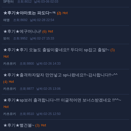
SP헌터
조회:8012
날짜:03-06 02:03
★후기★야마토는 파도다~ㅋ
(2)
애앵
조회:8692
날짜:02-28 22:54
★후기★에구머니나!
(6)
또이
조회:9952
날짜:02-27 15:33
★후기★후기 오늘도 출발이좋네요!! 두다이 sp잡고 출발!~
(5)
카츠유키
조회:8800
날짜:02-26 14:33
★후기★출격하자말자 만언넣고 sp나왔네요!!~감사합니다!!~^^
(4)
카츠유키
조회:8877
날짜:02-25 13:06
★후기★sp보러 출격합니다~!!! 이글적어면 보너스받겠네요 !!^^~
카츠유키
조회:8510
날짜:02-25 12:50
★후기★뻘건불~
(3)