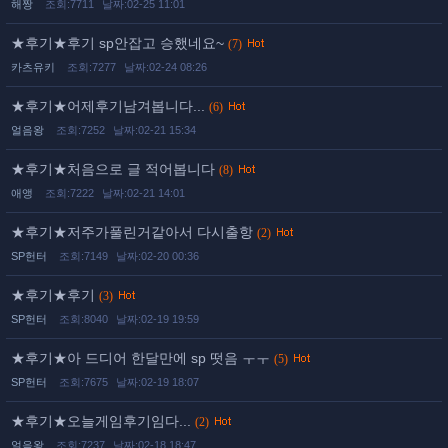
해짱
조회:7711
날짜:02-25 11:01
★후기★후기 sp안잡고 승했네요~
(7)
카츠유키
조회:7277
날짜:02-24 08:26
★후기★어제후기남겨봅니다...
(6)
얼음왕
조회:7252
날짜:02-21 15:34
★후기★처음으로 글 적어봅니다
(8)
애앵
조회:7222
날짜:02-21 14:01
★후기★저주가풀린거같아서 다시출항
(2)
SP헌터
조회:7149
날짜:02-20 00:36
★후기★후기
(3)
SP헌터
조회:8040
날짜:02-19 19:59
★후기★아 드디어 한달만에 sp 떳음 ㅜㅜ
(5)
SP헌터
조회:7675
날짜:02-19 18:07
★후기★오늘게임후기임다...
(2)
얼음왕
조회:7237
날짜:02-18 18:47