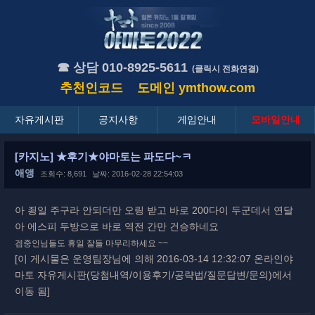
☎ 상담 010-8925-5611
(클릭시 전화연결)
추천인코드
도메인
ymthow.com
자유게시판
공지사항
게임안내
모바일안내
[카지노] ★후기★야마토는 파도다~ㅋ
애앵
조회수: 8,691
날짜: 2016-02-28 22:54:03
아 죙일 주구라 안되더만 오링 받고 바로 200다이 두군데서 연달
아 에스피 두방으로 바로 역전 간만 건승하네요
겜중인님들도 휴일 잘들 마무리하세요 ~~
[이 게시물은 운영팀장님에 의해 2016-03-14 12:32:07 온라인야
마토 자유게시판(당첨내역/이용후기/공략법/질문답변/문의)에서
이동 됨]