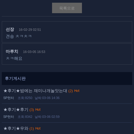
목록으로
선장
16-02-29 02:51
견승 ㅊㅋㅊㅋ
마루치
16-03-05 16:53
ㅊㅋ해요
후기게시판
★후기★밤에는 재미나개놀앗는대
(2)
SP헌터
조회:8250
날짜:03-06 14:36
★후기★후기
(3)
SP헌터
조회:8342
날짜:03-06 02:59
★후기★우와
(1)