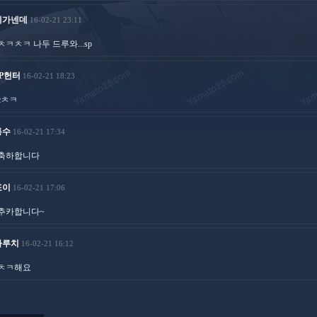
네가넨데
16-02-21 23:11
ㅊㅋㅊㅋ 나두 드루와...sp
SP헌터
16-02-21 18:23
cㅊㅋ
통수
16-02-21 17:34
축하합니다
또이
16-02-21 17:06
추카합니다~
마루치
16-02-21 16:12
ㅊㅋ해요