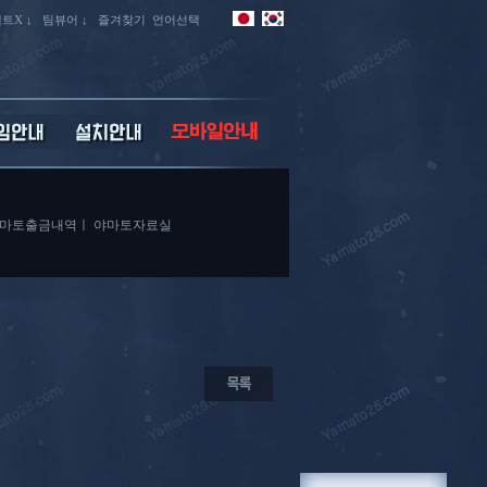
트X ↓
팀뷰어 ↓
즐겨찾기
언어선택
마토출금내역
ㅣ
야마토자료실