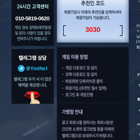
010-5819-0620
아
3030
ㅎ
님
[
됨
c