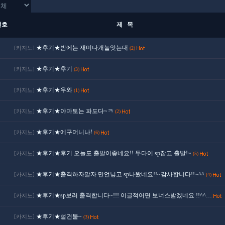
번호
제 목
★후기★밤에는 재미나개놀앗는대
[카지노]
(2)
★후기★후기
[카지노]
(3)
★후기★우와
[카지노]
(1)
★후기★야마토는 파도다~ㅋ
[카지노]
(2)
★후기★에구머니나!
[카지노]
(6)
★후기★후기 오늘도 출발이좋네요!! 두다이 sp잡고 출발!~
[카지노]
(5)
★후기★출격하자말자 만언넣고 sp나왔네요!!~감사합니다!!~^^
[카지노]
(4)
★후기★sp보러 출격합니다~!!! 이글적어면 보너스받겠네요 !!^^…
[카지노]
★후기★뻘건불~
[카지노]
(3)