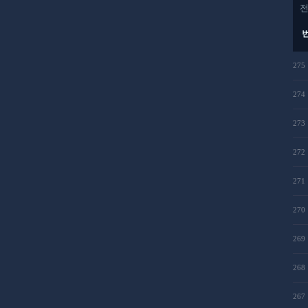
275
274
273
272
271
270
269
268
267