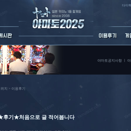
다이렉
야마토공지사항
ㅣ
야
위치 >
이용후기
★후기★처음으로 글 적어봅니다