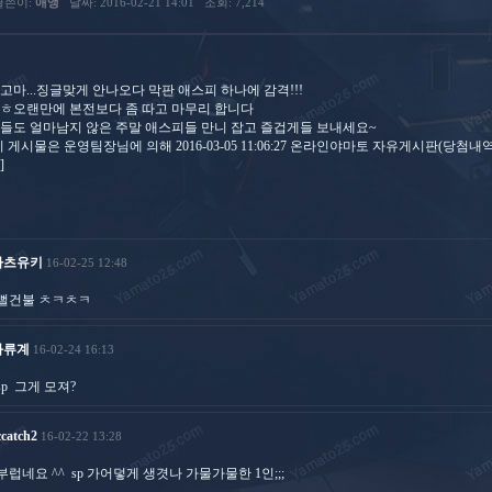
글쓴이:
애앵
날짜: 2016-02-21 14:01
조회: 7,214
고마...징글맞게 안나오다 막판 애스피 하나에 감격!!!
ㅎ오랜만에 본전보다 좀 따고 마무리 합니다
들도 얼마남지 않은 주말 애스피들 만니 잡고 즐겁게들 보내세요~
이 게시물은 운영팀장님에 의해 2016-03-05 11:06:27 온라인야마토 자유게시판(당
]
카츠유키
16-02-25 12:48
뻘건불 ㅊㅋㅊㅋ
화류계
16-02-24 16:13
sp 그게 모져?
ccatch2
16-02-22 13:28
부럽네요 ^^ sp 가어덯게 생겻나 가물가물한 1인;;;