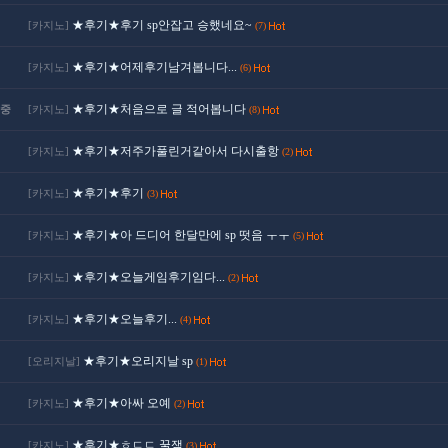
★후기★후기 sp안잡고 승했네요~
[카지노]
(7)
★후기★어제후기남겨봅니다...
[카지노]
(6)
★후기★처음으로 글 적어봅니다
중
[카지노]
(8)
★후기★저주가풀린거같아서 다시출항
[카지노]
(2)
★후기★후기
[카지노]
(3)
★후기★아 드디어 한달만에 sp 떳음 ㅜㅜ
[카지노]
(5)
★후기★오늘게임후기임다...
[카지노]
(2)
★후기★오늘후기...
[카지노]
(4)
★후기★오리지날 sp
[오리지날]
(1)
★후기★아싸 오예
[카지노]
(2)
★후기★ㅎㄷㄷ 꿀잼
[카지노]
(3)