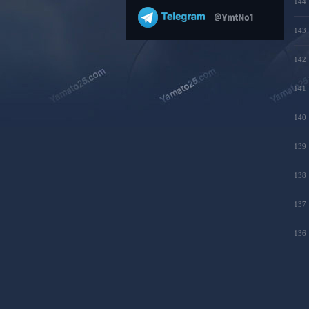
144
143
142
141
140
139
138
137
136